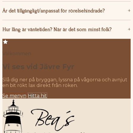
Är det tillgängligt/anpassat för rörelsehindrade?
Hur lång är väntetiden? När är det som minst folk?
Välkommen
Vi ses vid Jävre Fyr
Slå dig ner på bryggan, lyssna på vågorna och avnjut
en bit rökt lax direkt från röken.
Se menyn
Hitta hit