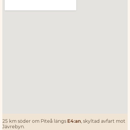
25 km söder om Piteå längs
E4:an
, skyltad avfart mot
Jävrebyn.