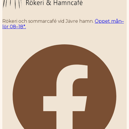
Rökeri och sommarcafé vid Jävre hamn.
Öppet mån–
lör 08–18*.