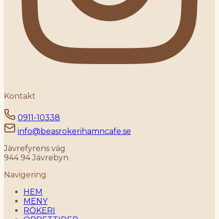
Kontakt
0911-10338
info@beasrokerihamncafe.se
Jävrefyrens väg
944 94 Jävrebyn
Navigering
HEM
MENY
RÖKERI