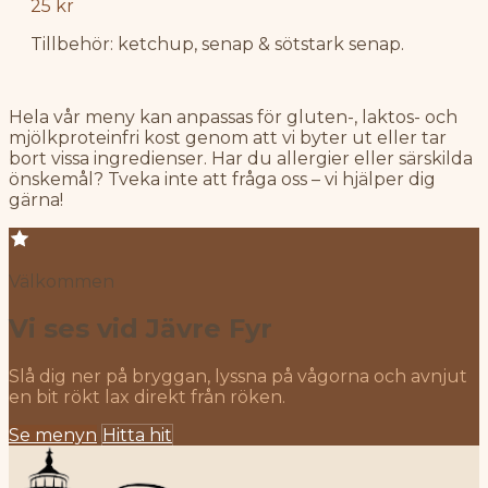
25 kr
Tillbehör: ketchup, senap & sötstark senap.
Hela vår meny kan anpassas för gluten-, laktos- och
mjölkproteinfri kost genom att vi byter ut eller tar
bort vissa ingredienser. Har du allergier eller särskilda
önskemål? Tveka inte att fråga oss – vi hjälper dig
gärna!
Välkommen
Vi ses vid Jävre Fyr
Slå dig ner på bryggan, lyssna på vågorna och avnjut
en bit rökt lax direkt från röken.
Se menyn
Hitta hit