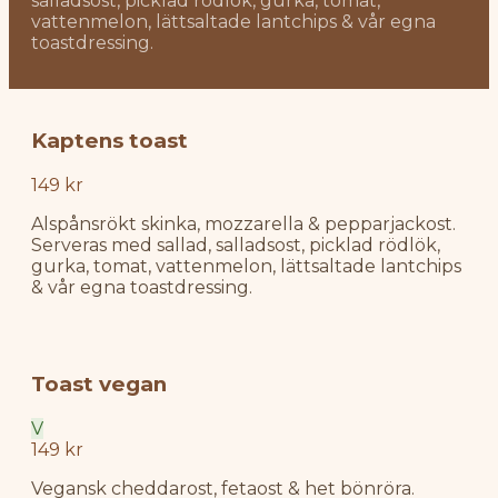
salladsost, picklad rödlök, gurka, tomat,
vattenmelon, lättsaltade lantchips & vår egna
toastdressing.
Kaptens toast
149 kr
Alspånsrökt skinka, mozzarella & pepparjackost.
Serveras med sallad, salladsost, picklad rödlök,
gurka, tomat, vattenmelon, lättsaltade lantchips
& vår egna toastdressing.
Toast vegan
V
149 kr
Vegansk cheddarost, fetaost & het bönröra.