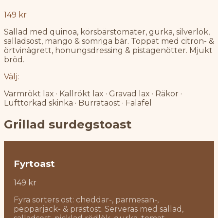
149 kr
Sallad med quinoa, körsbärstomater, gurka, silverlök,
salladsost, mango & somriga bär. Toppat med citron- &
örtvinägrett, honungsdressing & pistagenötter. Mjukt
bröd.
Välj:
Varmrökt lax · Kallrökt lax · Gravad lax · Räkor ·
Lufttorkad skinka · Burrataost · Falafel
Grillad surdegstoast
Fyrtoast
149 kr
Fyra sorters ost: cheddar-, parmesan-,
pepparjack- & prästost. Serveras med sallad,