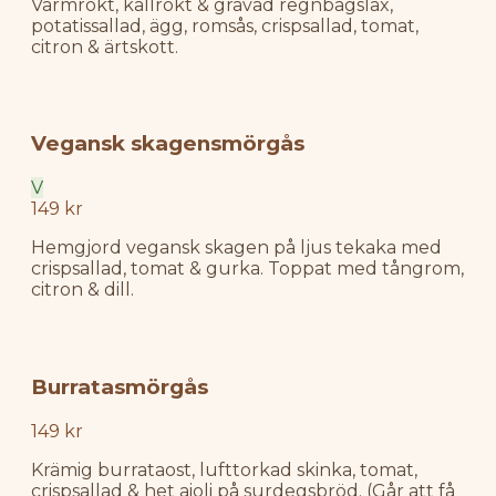
Varmrökt, kallrökt & gravad regnbågslax,
potatissallad, ägg, romsås, crispsallad, tomat,
citron & ärtskott.
Vegansk skagensmörgås
V
149 kr
Hemgjord vegansk skagen på ljus tekaka med
crispsallad, tomat & gurka. Toppat med tångrom,
citron & dill.
Burratasmörgås
149 kr
Krämig burrataost, lufttorkad skinka, tomat,
crispsallad & het aioli på surdegsbröd.
(Går att få