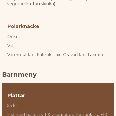
vegetarisk utan skinka)
Polarknäcke
45 kr
Välj:
Varmrökt lax · Kallrökt lax · Gravad lax · Laxröra
Barnmeny
Plättar
55 kr
2 st med hallonsylt & vispgrädde.
Extraplätta +10