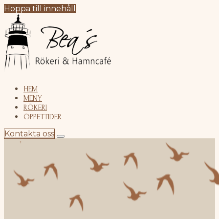
Hoppa till innehåll
HEM
MENY
RÖKERI
ÖPPETTIDER
Kontakta oss
HEM
MENY
RÖKERI
ÖPPETTIDER
KONTAKTA OSS