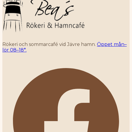
Rökeri och sommarcafé vid Jävre hamn.
Öppet mån–
lör 08–18*.