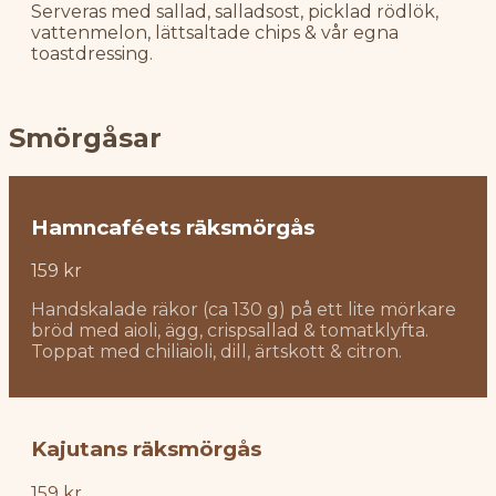
Serveras med sallad, salladsost, picklad rödlök,
vattenmelon, lättsaltade chips & vår egna
toastdressing.
Smörgåsar
Hamncaféets räksmörgås
159 kr
Handskalade räkor (ca 130 g) på ett lite mörkare
bröd med aioli, ägg, crispsallad & tomatklyfta.
Toppat med chiliaioli, dill, ärtskott & citron.
Kajutans räksmörgås
159 kr